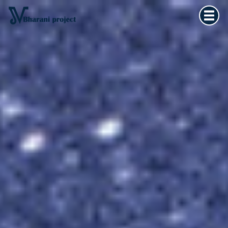
Home
×
Vedska astrologija
Kultura tijela
Filozofija života
O meni
Kontakt