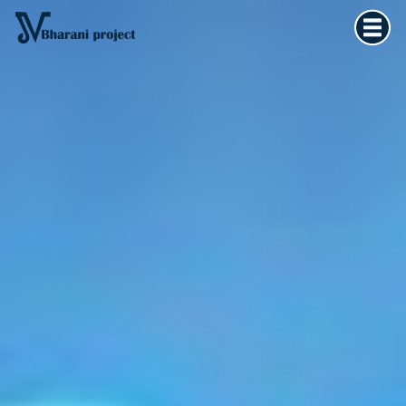
Home
×
Vedska astrologija
Kultura tijela
Filozofija života
O meni
Kontakt