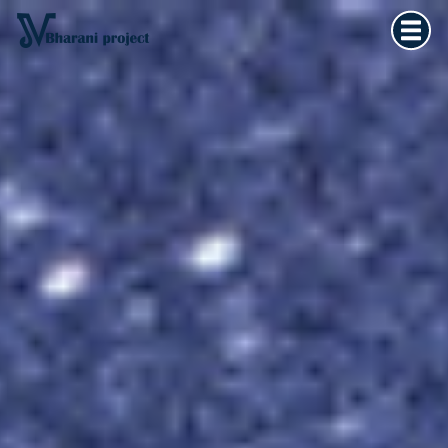
Home
×
Vedska astrologija
Kultura tijela
Filozofija života
O meni
Kontakt