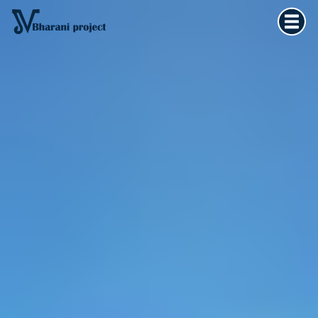
Home
×
Vedska astrologija
Kultura tijela
Filozofija života
O meni
Kontakt