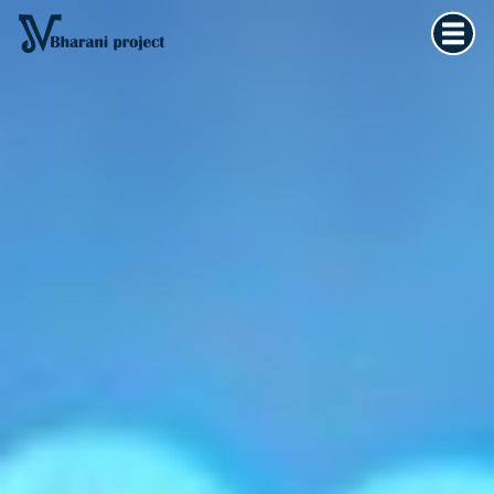
Home
×
Vedska astrologija
Kultura tijela
Filozofija života
O meni
Kontakt