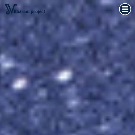
Home
×
Vedska astrologija
Kultura tijela
Filozofija života
O meni
Kontakt