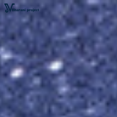
Home
Vedska astrologija
Kultura tijela
Filozofija života
O meni
Kontakt