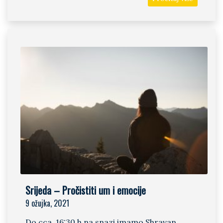
Srijeda – Pročistiti um i emocije
9 ožujka, 2021
Do cca. 16:30 h na snazi imamo Shravan