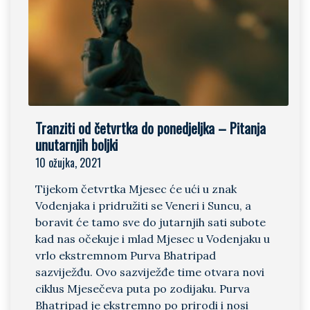
Tranziti od četvrtka do ponedjeljka – Pitanja
unutarnjih boljki
10 ožujka, 2021
Tijekom četvrtka Mjesec će ući u znak
Vodenjaka i pridružiti se Veneri i Suncu, a
boravit će tamo sve do jutarnjih sati subote
kad nas očekuje i mlad Mjesec u Vodenjaku u
vrlo ekstremnom Purva Bhatripad
sazviježđu. Ovo sazviježđe time otvara novi
ciklus Mjesečeva puta po zodijaku. Purva
Bhatripad je ekstremno po prirodi i nosi