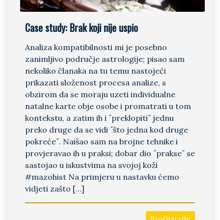
Case study: Brak koji nije uspio
Analiza kompatibilnosti mi je posebno
zanimljivo područje astrologije; pisao sam
nekoliko članaka na tu temu nastojeći
prikazati složenost procesa analize, s
obzirom da se moraju uzeti individualne
natalne karte obje osobe i promatrati u tom
kontekstu, a zatim ih i ˝preklopiti˝ jednu
preko druge da se vidi ˝što jedna kod druge
pokreće˝. Naišao sam na brojne tehnike i
provjeravao ih u praksi; dobar dio ˝prakse˝ se
sastojao u iskustvima na svojoj koži
#mazohist Na primjeru u nastavku ćemo
vidjeti zašto […]
Pročitaj više