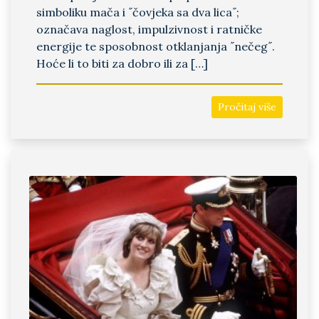
simboliku mača i ˝čovjeka sa dva lica˝;
označava naglost, impulzivnost i ratničke
energije te sposobnost otklanjanja ˝nečeg˝.
Hoće li to biti za dobro ili za […]
Pročitaj više