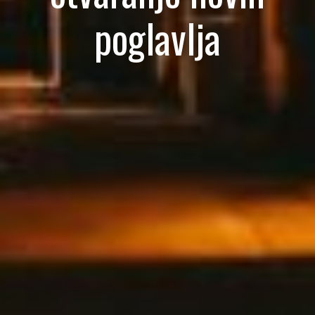
poglavlja