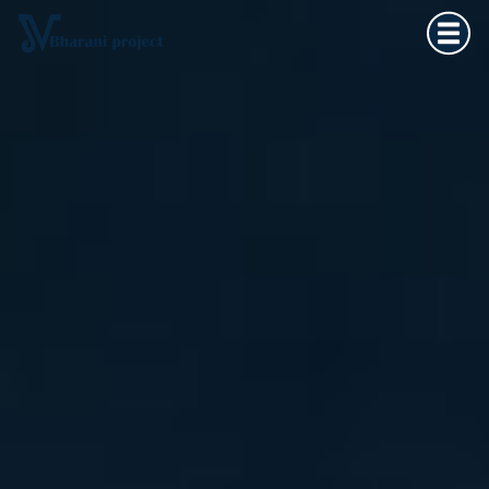
Home
×
Vedska astrologija
Kultura tijela
Filozofija života
O meni
Kontakt