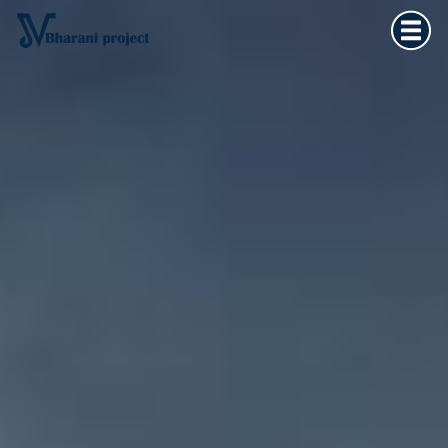
Home
×
Vedska astrologija
Kultura tijela
Filozofija života
O meni
Kontakt