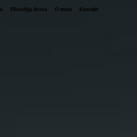
la
Filozofija života
O meni
Kontakt