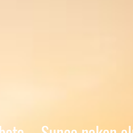
bota – Sunce nakon ol