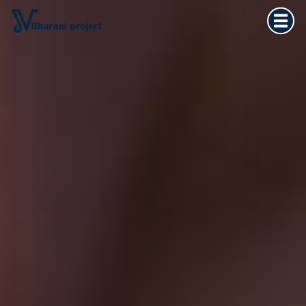
Home
×
Vedska astrologija
Kultura tijela
Filozofija života
O meni
Kontakt