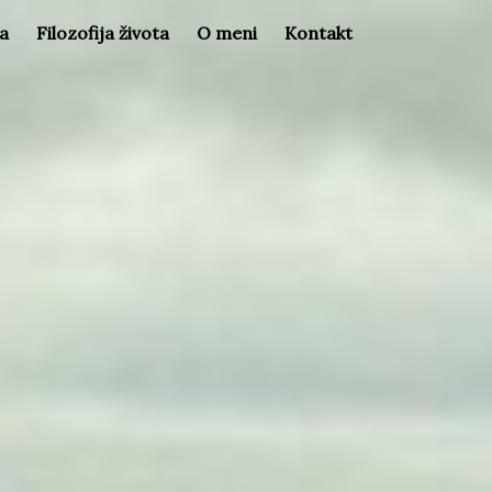
la
Filozofija života
O meni
Kontakt