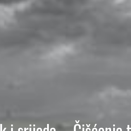
k i srijeda – Čišćenje 