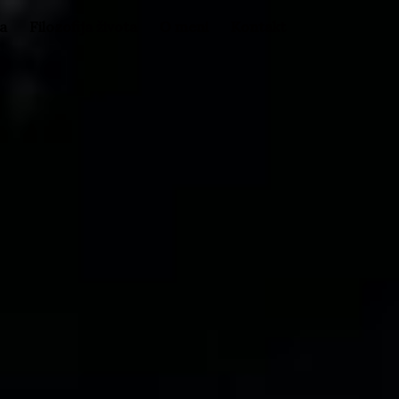
la
Filozofija života
O meni
Kontakt