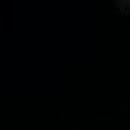
Home
Vedska astrologija
Kultura tije