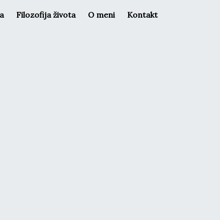
la
Filozofija života
O meni
Kontakt