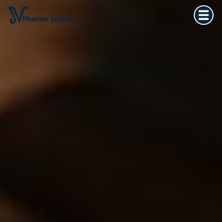
Home
×
Vedska astrologija
Kultura tijela
Filozofija života
O meni
Kontakt