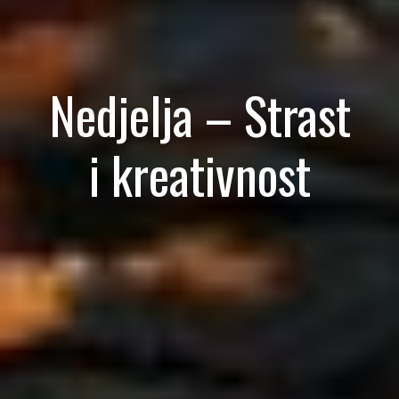
Nedjelja – Strast
i kreativnost