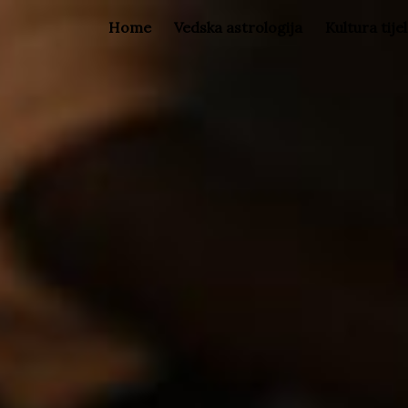
Home
Vedska astrologija
Kultura tije