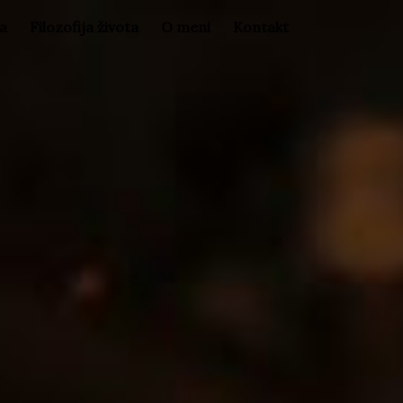
la
Filozofija života
O meni
Kontakt