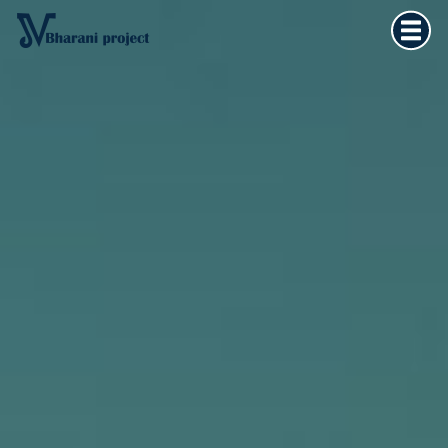
Home
×
Vedska astrologija
Kultura tijela
Filozofija života
O meni
Kontakt