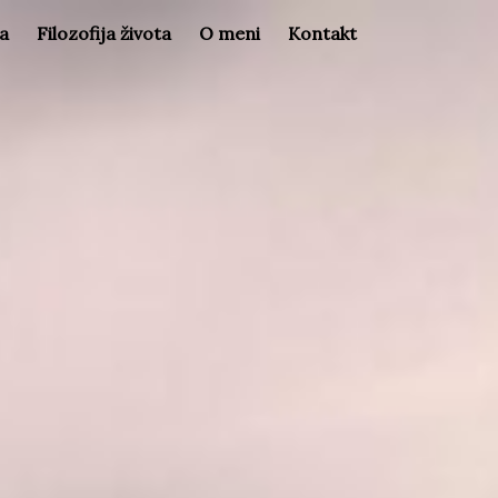
la
Filozofija života
O meni
Kontakt