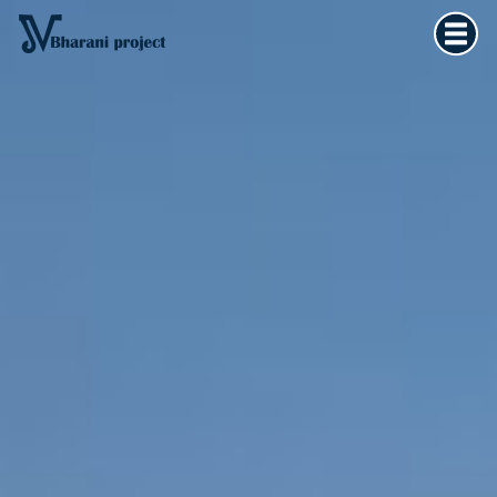
Home
×
Vedska astrologija
Kultura tijela
Filozofija života
O meni
Kontakt