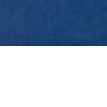
Petak i subota – Iskoristiti
povoljnosti
30 kolovoza, 2024
Mjesec je
do cca. 14:26 h petka
i dalje u Punarvasu
sazviježđu i to u najboljim reonima ovog sazviježđa
koji su i/ili ˝pushkara˝ i ˝vargottama pade˝ koje nose