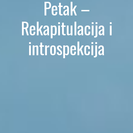
Petak –
Rekapitulacija i
introspekcija