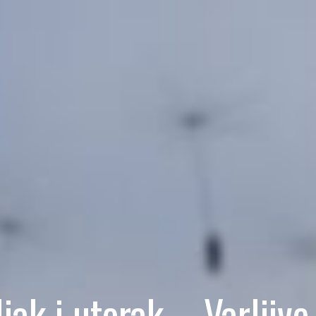
jak i utorak – Varljive