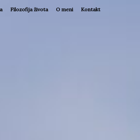
la
Filozofija života
O meni
Kontakt