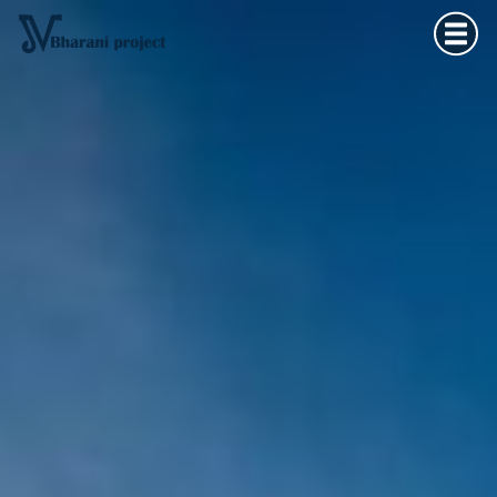
Home
×
Vedska astrologija
Kultura tijela
Filozofija života
O meni
Kontakt