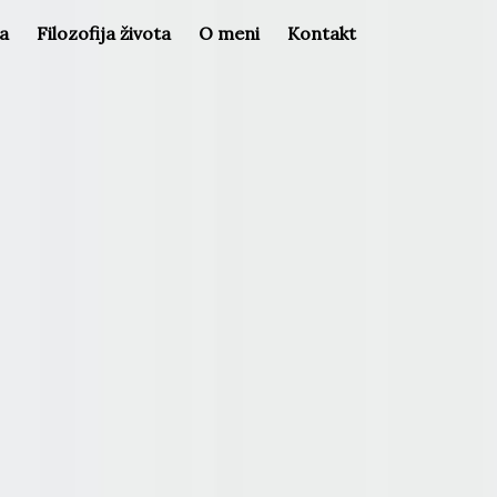
la
Filozofija života
O meni
Kontakt