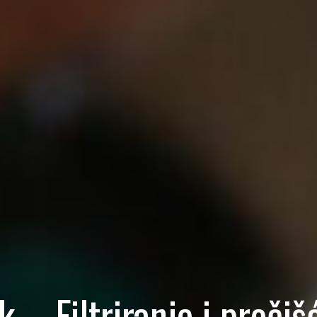
k – Filtriranje i pročiš