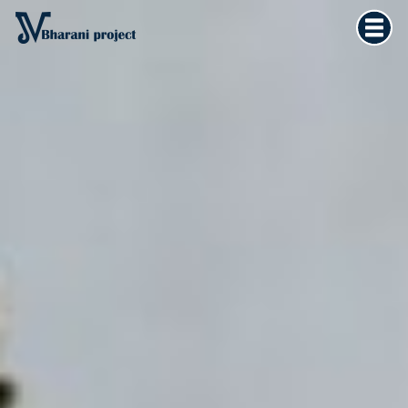
Home
×
Vedska astrologija
Kultura tijela
Filozofija života
O meni
Kontakt