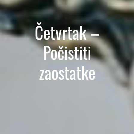
Četvrtak –
Počistiti
zaostatke