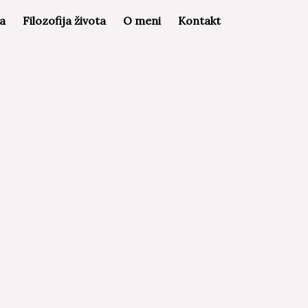
la
Filozofija života
O meni
Kontakt