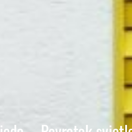
ijeda – Povratak svjetlo