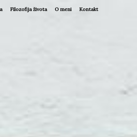
la
Filozofija života
O meni
Kontakt