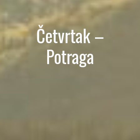
Četvrtak –
Potraga