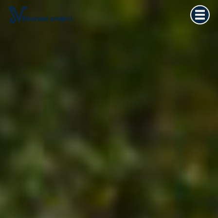
Home
×
Vedska astrologija
Kultura tijela
Filozofija života
O meni
Kontakt