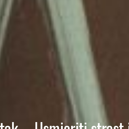
tak – Usmjeriti strast i