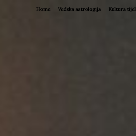
Home
Vedska astrologija
Kultura tije