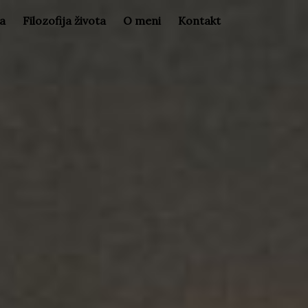
la
Filozofija života
O meni
Kontakt