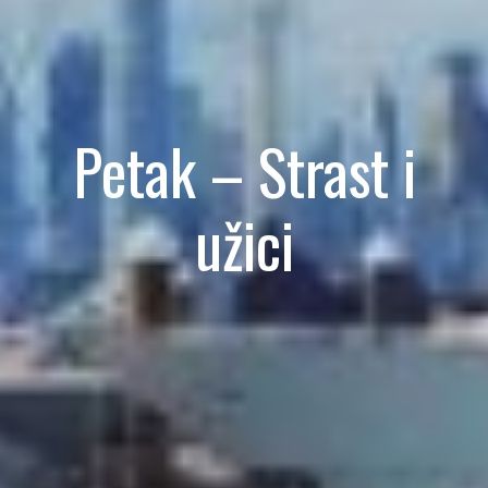
Petak – Strast i
užici