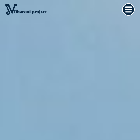
Home
×
Vedska astrologija
Kultura tijela
Filozofija života
O meni
Kontakt