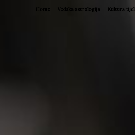
Home
Vedska astrologija
Kultura tije