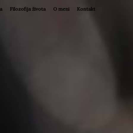
la
Filozofija života
O meni
Kontakt