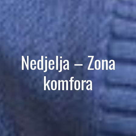
Nedjelja – Zona
komfora