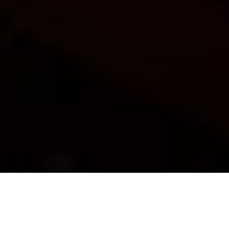
Tranziti od srijede do subote –
Pomrčina Sunca u Ovnu