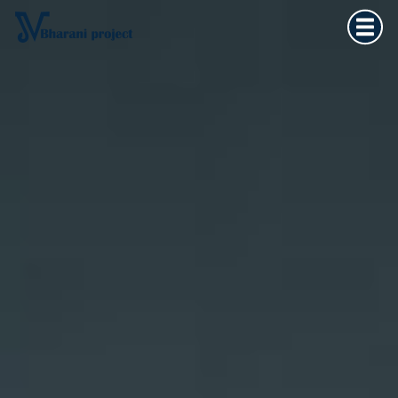
Home
×
Vedska astrologija
Kultura tijela
Filozofija života
O meni
Kontakt