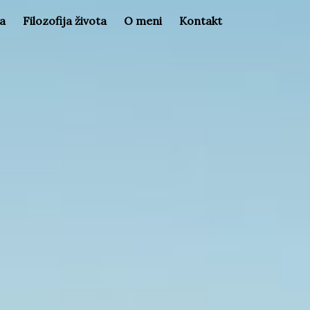
la
Filozofija života
O meni
Kontakt