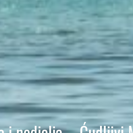
 i nedjelja – Ćudljivi