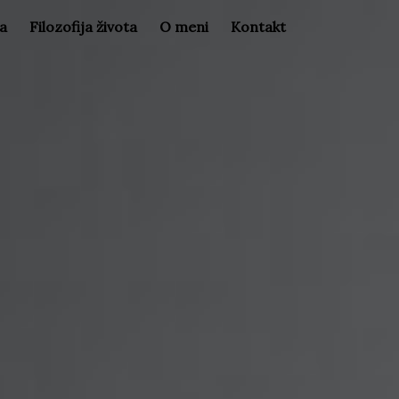
la
Filozofija života
O meni
Kontakt