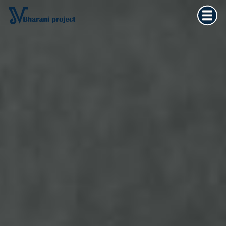
Home
×
Vedska astrologija
Kultura tijela
Filozofija života
O meni
Kontakt