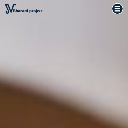
Home
×
Vedska astrologija
Kultura tijela
Filozofija života
O meni
Kontakt