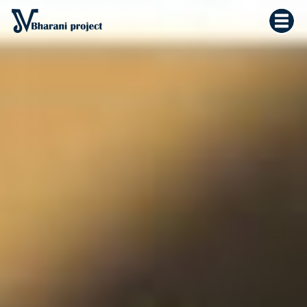
Home
×
Vedska astrologija
Kultura tijela
Filozofija života
O meni
Kontakt