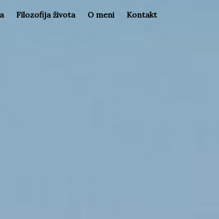
la
Filozofija života
O meni
Kontakt