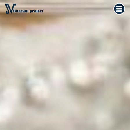
Home
×
Vedska astrologija
Kultura tijela
Filozofija života
O meni
Kontakt