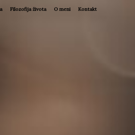
la
Filozofija života
O meni
Kontakt