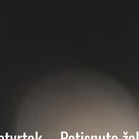
etvrtak – Potisnute žel