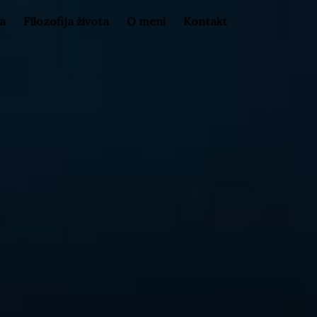
la
Filozofija života
O meni
Kontakt