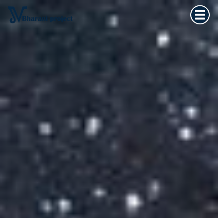
Home
×
Vedska astrologija
Kultura tijela
Filozofija života
O meni
Kontakt