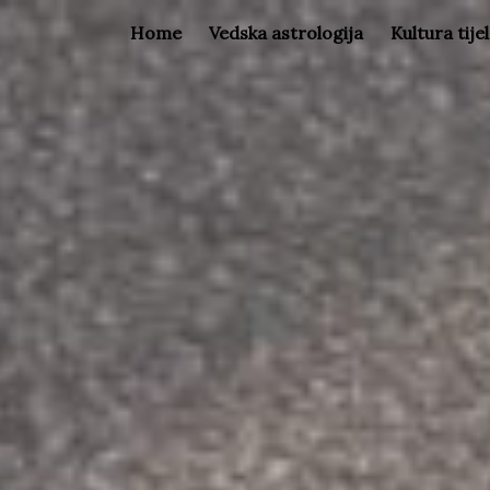
Home
Vedska astrologija
Kultura tije