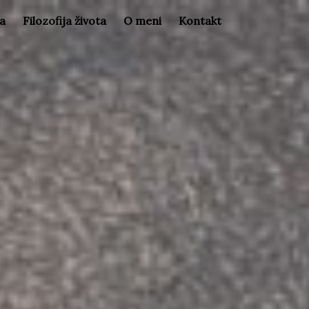
la
Filozofija života
O meni
Kontakt