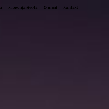
la
Filozofija života
O meni
Kontakt