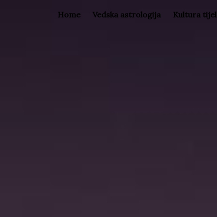
Home
Vedska astrologija
Kultura tije