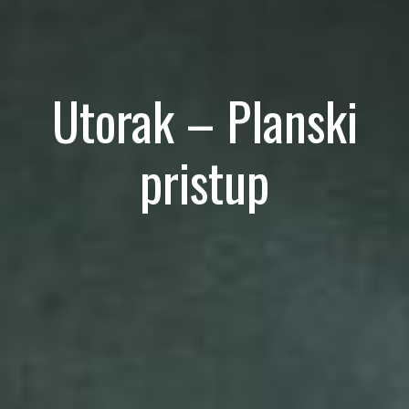
Utorak – Planski
pristup