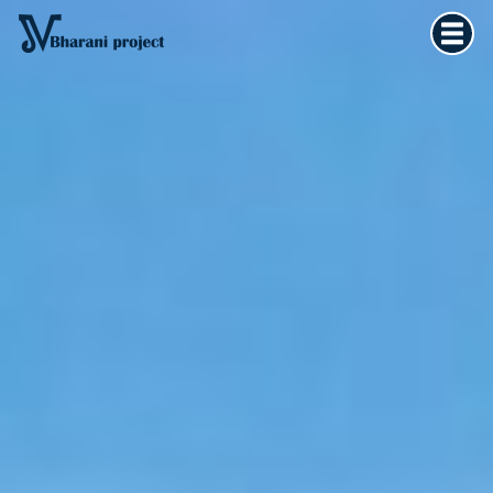
Home
×
Vedska astrologija
Kultura tijela
Filozofija života
O meni
Kontakt