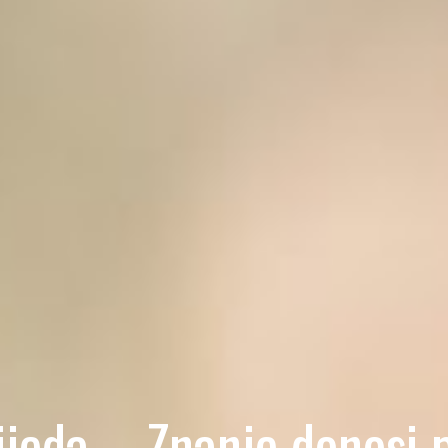
ijeda – Znanje donosi 