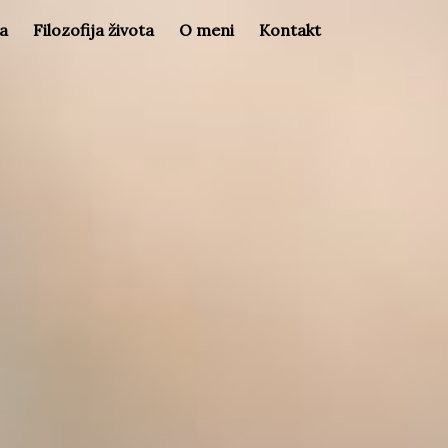
la
Filozofija života
O meni
Kontakt